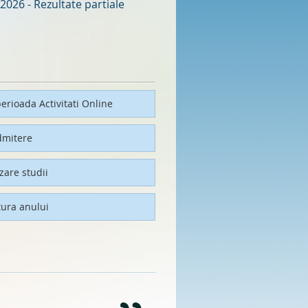
2026 - Rezultate partiale
erioada Activitati Online
dmitere
izare studii
tura anului