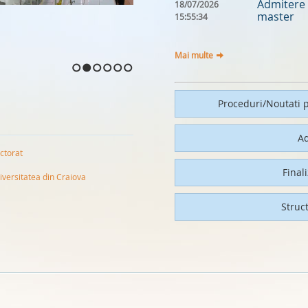
Admitere 
18/07/2026
master
15:55:34
Mai multe
1
2
3
4
5
6
Proceduri/Noutati p
A
ctorat
Final
iversitatea din Craiova
Struc