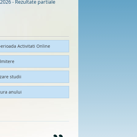
2026 - Rezultate partiale
erioada Activitati Online
dmitere
izare studii
tura anului