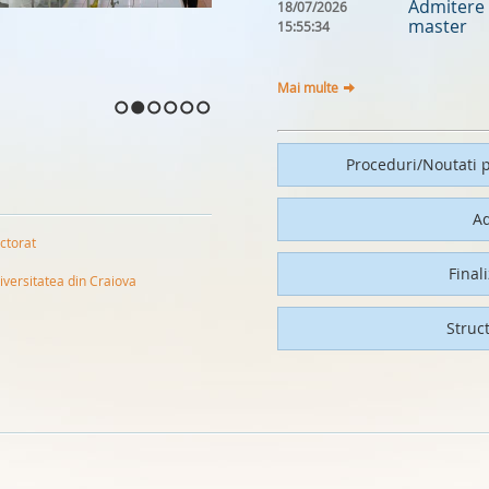
Admitere 
18/07/2026
master
15:55:34
Mai multe
1
2
3
4
5
6
Proceduri/Noutati p
A
ctorat
Final
iversitatea din Craiova
Struc