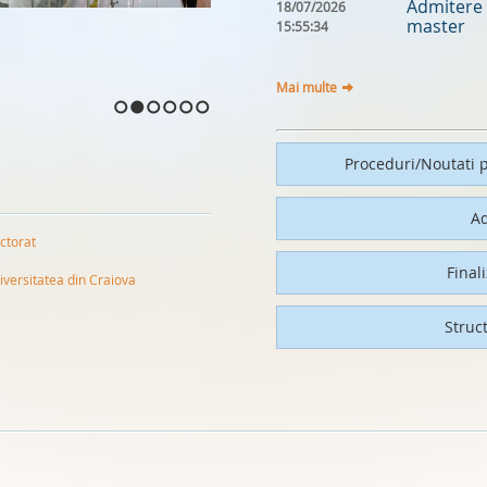
Admitere 
18/07/2026
master
15:55:34
Mai multe
1
2
3
4
5
6
Proceduri/Noutati p
A
ctorat
Final
iversitatea din Craiova
Struc