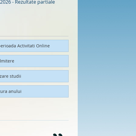
2026 - Rezultate partiale
erioada Activitati Online
dmitere
izare studii
tura anului