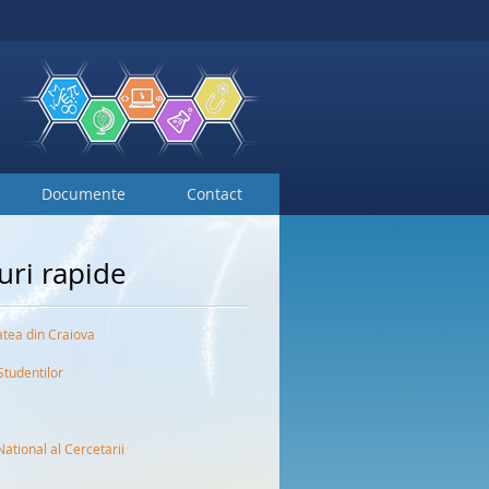
Documente
Contact
uri rapide
atea din Craiova
Studentilor
National al Cercetarii