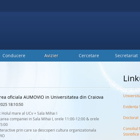
Conducere
Avizier
Cercetare
Secretariat
Link
Universit
rea oficiala AUMOVIO in Universitatea din Craiova
2025 18:10:50
Evidenta 
: Holul mare al UCv + Sala Mihai I
Doctorat
area companiei in Sala Mihai I, orele 11:00-12:00 & orele
15:00
Consiliul 
teractive prin care sa descoperi cultura organizationala
Stiintifice
IO