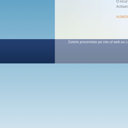
O incu
Activar
AUMOVI
Datele prezentate pe site-ul web au ca