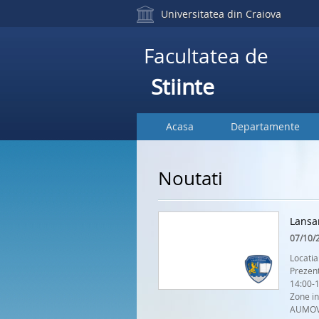
Universitatea din Craiova
Facultatea de
Stiinte
Acasa
Departamente
Noutati
Lansa
07/10/
Locatia
Prezent
14:00-
Zone in
AUMOV