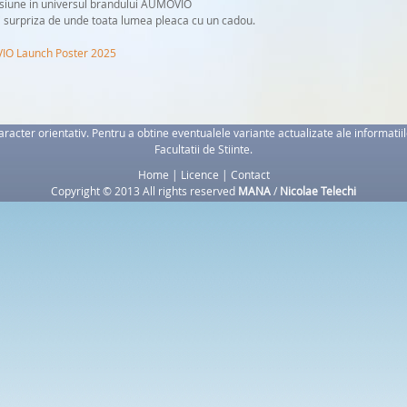
rsiune in universul brandului AUMOVIO
i surpriza de unde toata lumea pleaca cu un cadou.
O Launch Poster 2025
racter orientativ. Pentru a obtine eventualele variante actualizate ale informatiil
Facultatii de Stiinte.
Home
|
Licence
|
Contact
Copyright © 2013 All rights reserved
MANA
/
Nicolae Telechi